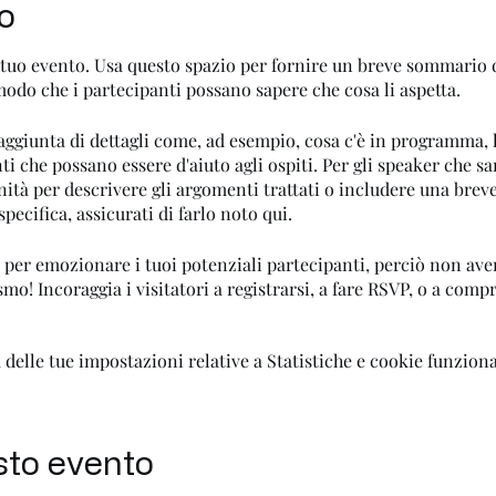
to
 tuo evento. Usa questo spazio per fornire un breve sommario d
odo che i partecipanti possano sapere che cosa li aspetta.
aggiunta di dettagli come, ad esempio, cosa c'è in programma, 
ti che possano essere d'aiuto agli ospiti. Per gli speaker che s
ità per descrivere gli argomenti trattati o includere una breve 
ecifica, assicurati di farlo noto qui.
 per emozionare i tuoi potenziali partecipanti, perciò non ave
smo! Incoraggia i visitatori a registrarsi, a fare RSVP, o a compr
o all'evento.
delle tue impostazioni relative a Statistiche e cookie funziona
sto evento