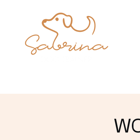
Home
Chi siamo
Chi sono
Servizi
Testimonianze
WO